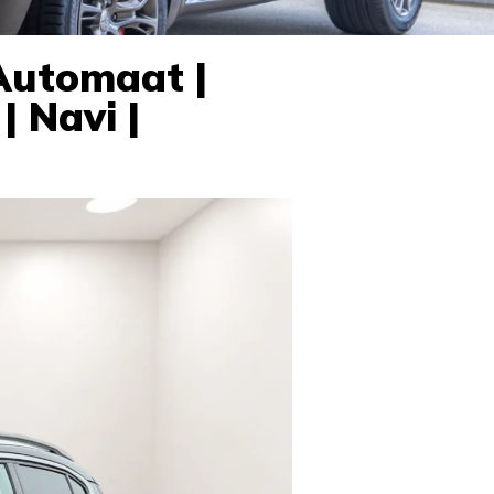
 Automaat |
| Navi |